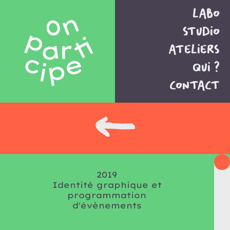
Skip
Labo
to
content
Studio
Ateliers
Qui ?
Contact
￩
2019
Identité graphique et
programmation
d'évènements